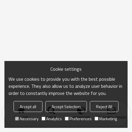
Cookie settings
We use cookies to provide you with the best possible
experience. They also allow us to analyze user behavior in
order to constantly improve the website for you.
Accept all
Accept Selection
Reject All
Главная
поиск
категория
Отправить запрос
Necessary
Analytics
Preferences
Marketing