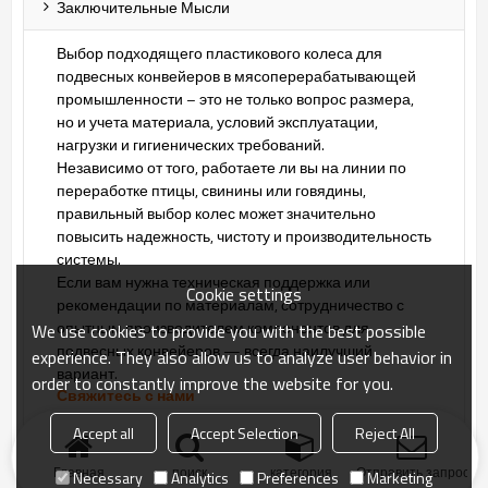
Заключительные Мысли
Выбор подходящего пластикового колеса для
подвесных конвейеров в мясоперерабатывающей
промышленности – это не только вопрос размера,
но и учета материала, условий эксплуатации,
нагрузки и гигиенических требований.
Независимо от того, работаете ли вы на линии по
переработке птицы, свинины или говядины,
правильный выбор колес может значительно
повысить надежность, чистоту и производительность
системы.
Если вам нужна техническая поддержка или
Cookie settings
рекомендации по материалам, сотрудничество с
опытным производителем компонентов для
We use cookies to provide you with the best possible
подвесных конвейеров — всегда наилучший
experience. They also allow us to analyze user behavior in
вариант.
order to constantly improve the website for you.
Свяжитесь с нами
прямо сейчас!
Accept all
Accept Selection
Reject All
Главная
поиск
категория
Отправить запрос
Necessary
Analytics
Preferences
Marketing