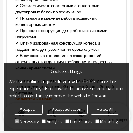
✔ Совместимость со многими стандартами
двутавровых балок по всему миру
✔ Плавная и надежная работа подвесных
конвейерных систем
✔ Прочная конструкция для работы с высокими
нагрузками
✔ Оптимизированная конструкция колеса и
подшипника для увеличения срока службы
✔ Возможно изготовление на заказ решений,
отвечающих конкретным требованиям подвесных
конвейерных систем.
Cookie settings
Если вы не уверены, какая тележка X348 лучше
We use cookies to provide you with the best possible
всего подходит для вашей подвесной конвейерной
experience. They also allow us to analyze user behavior in
системы,
order to constantly improve the website for you.
свяжитесь с нами
для получения консультации специалиста.
Accept all
Accept Selection
Reject All
Главная
поиск
категория
Отправить запрос
Necessary
Analytics
Preferences
Marketing