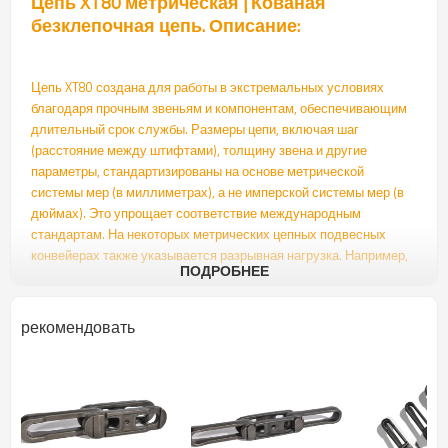
Цепь XT80 метрическая | Кованая
безклепочная цепь. Описание:
Цепь XT80 создана для работы в экстремальных условиях
благодаря прочным звеньям и компонентам, обеспечивающим
длительный срок службы. Размеры цепи, включая шаг
(расстояние между штифтами), толщину звена и другие
параметры, стандартизированы на основе метрической
системы мер (в миллиметрах), а не имперской системы мер (в
дюймах). Это упрощает соответствие международным
стандартам. На некоторых метрических цепных подвесных
конвейерах также указывается разрывная нагрузка. Например,
ПОДРОБНЕЕ
у цепи P2-80-160 шаг составляет 80 мм, а разрывная нагрузка
— 160 кН. Эти конвейерные цепи с двутавровой балкой
способны выдерживать значительный вес, что делает их
рекомендовать
идеальными для перемещения крупногабаритных или
громоздких материалов по конвейерной системе.
Изготовленная из высококачественных материалов, цепь XT100
устойчива к износу, коррозии и ударам, что гарантирует ее
надежность даже в суровых условиях.