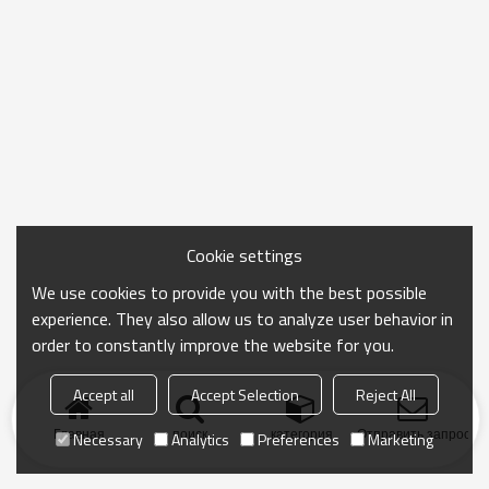
Cookie settings
We use cookies to provide you with the best possible
experience. They also allow us to analyze user behavior in
order to constantly improve the website for you.
Accept all
Accept Selection
Reject All
Главная
поиск
категория
Отправить запрос
Necessary
Analytics
Preferences
Marketing