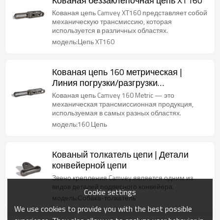
Кованая беззаклепочная цепь XT160
Кованая цепь Camvey XT160 представляет собой
механическую трансмиссию, которая
используется в различных областях.
модель:Цепь XT160
Кованая цепь 160 метрическая |
Линия погрузки/разгрузки
материалов
Кованая цепь Camvey 160 Metric — это
механическая трансмиссионная продукция,
используемая в самых разных областях.
модель:160 Цепь
Кованый толкатель цепи | Детали
конвейерной цепи
Звено крепления Camvey является одним из
видов деталей подвесного конвейера.
Cookie settings
модель:Собака-толкатель
We use cookies to provide you with the best possible