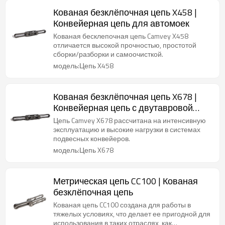
Кованая безклёпочная цепь X458 |
Конвейерная цепь для автомоек
Кованая бесклепочная цепь Camvey X458
отличается высокой прочностью, простотой
сборки/разборки и самоочисткой.
модель:Цепь X458
Кованая безклёпочная цепь X678 |
Конвейерная цепь с двутавровой
балкой
Цепь Camvey X678 рассчитана на интенсивную
эксплуатацию и высокие нагрузки в системах
подвесных конвейеров.
модель:Цепь X678
Метрическая цепь CC100 | Кованая
безклёпочная цепь
Кованая цепь CC100 создана для работы в
тяжелых условиях, что делает ее пригодной для
использования в таких отраслях, как