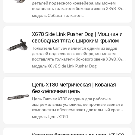
деталей подвесного конвейера, мы можем
поставлять толкатели бокового звена X348, X458
и X678.
модель:Собака-толкатель
X678 Side Link Pusher Dog | Мощная и
свободная тяга с широким крылом
Толкатель Camvey является одним из видов
деталей подвесного конвейера, мы можем
поставлять толкатели бокового звена X348, X458
и X678.
модель:X678 Side Link Pusher Dog
Цепь XT80 метрическая | Кованая
безклёпочная цепь
Цепь Camvey XT80 создана для работы в
экстремальных условиях, ее прочные звенья и
компоненты обеспечивают длительный срок
служб
модель:Цепь XT80