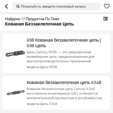
Пожалуйста, введите поисковый запрос
Найдено
17
Продуктов По Теме
Кованая Беззаклепочная Цепь
698 Кованая беззаклепочная цепь |
698 Цепь
Цепь Camvey X698 — это сверхпрочная
конвейерная цепь, предназначенная для
высокопроизводительных применений.
модель:Цепь X698
Кованая беззаклепочная цепь X348
Кованая бесклепочная цепь Camvey X348
изготовлена из материала 40Cr, отличается
исключительной прочностью и устойчивостью к
износу.
модель:Цепь X348