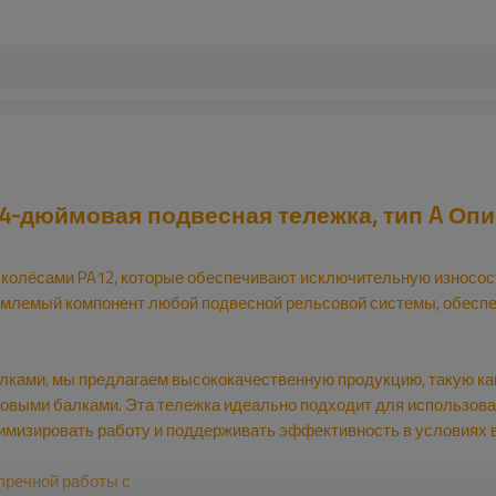
 4-дюймовая подвесная тележка, тип A О
 колёсами PA12, которые обеспечивают исключительную износос
емлемый компонент любой подвесной рельсовой системы, обесп
ками, мы предлагаем высококачественную продукцию, такую как
выми балками. Эта тележка идеально подходит для использован
птимизировать работу и поддерживать эффективность в условиях
пречной работы с