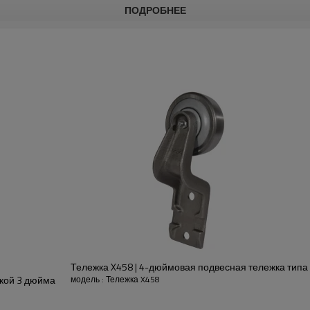
ПОДРОБНЕЕ
страиваемую конфигурацию конвейера.
ом | 4-дюймовая подвесная тележка,
ом | 4-дюймовая подвесная тележка,
Тележка X458 | 4-дюймовая подвесная тележка типа
ы тележки
лкой 3 дюйма
модель : Тележка X458
Тележка
Тип
Емкость
Э
Ф
Г
ЧАС