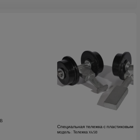
 тип A Описание：
 тип A Описание：
 B
Специальная тележка с пластиковым ко
модель : Тележка X458