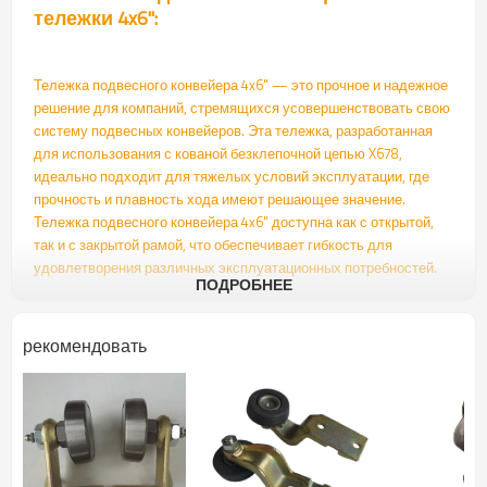
тележки 4x6'':
Тележка подвесного конвейера 4x6" — это прочное и надежное
решение для компаний, стремящихся усовершенствовать свою
систему подвесных конвейеров. Эта тележка, разработанная
для использования с кованой безклепочной цепью X678,
идеально подходит для тяжелых условий эксплуатации, где
прочность и плавность хода имеют решающее значение.
Тележка подвесного конвейера 4x6" доступна как с открытой,
так и с закрытой рамой, что обеспечивает гибкость для
удовлетворения различных эксплуатационных потребностей.
ПОДРОБНЕЕ
Являясь частью подвесного конвейера с двутавровыми
балками, тележка для подвесного конвейера 4x6 дюймов легко
рекомендовать
интегрируется в существующую систему подвесных тележек,
обеспечивая надежную работу и длительный срок службы.
Независимо от того, перемещаете ли вы тяжелые материалы на
складе, производственном предприятии или в
распределительном центре, эта тележка для двутавровых
балок обеспечит плавную транспортировку по подвесной